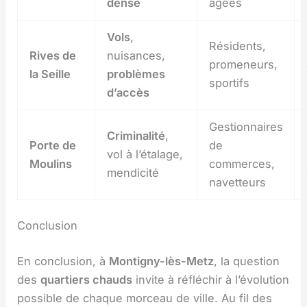
dense
âgées
Vols
,
Résidents,
Rives de
nuisances,
promeneurs,
la Seille
problèmes
sportifs
d’accès
Gestionnaires
Criminalité
,
Porte de
de
vol à l’étalage,
Moulins
commerces,
mendicité
navetteurs
Conclusion
En conclusion, à
Montigny-lès-Metz
, la question
des
quartiers chauds
invite à réfléchir à l’évolution
possible de chaque morceau de ville. Au fil des