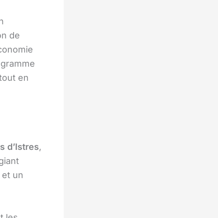
n
on de
économie
rogramme
 tout en
s d’Istres
,
giant
et un
t les