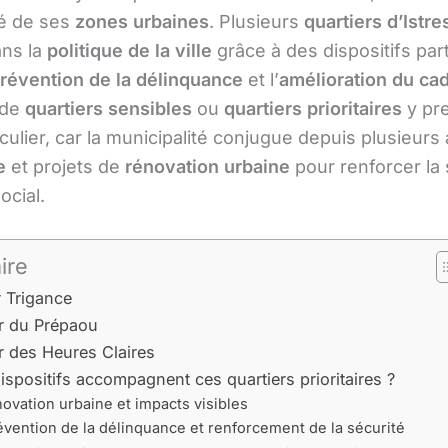
té de ses
zones urbaines
. Plusieurs
quartiers d’Istre
ans la
politique de la ville
grâce à des dispositifs part
révention de la délinquance
et l’
amélioration du cad
 de
quartiers sensibles
ou
quartiers prioritaires
y pr
culier, car la municipalité conjugue depuis plusieur
e
et projets de
rénovation urbaine
pour renforcer la 
social.
ire
r Trigance
er du Prépaou
r des Heures Claires
ispositifs accompagnent ces quartiers prioritaires ?
ovation urbaine et impacts visibles
évention de la délinquance et renforcement de la sécurité