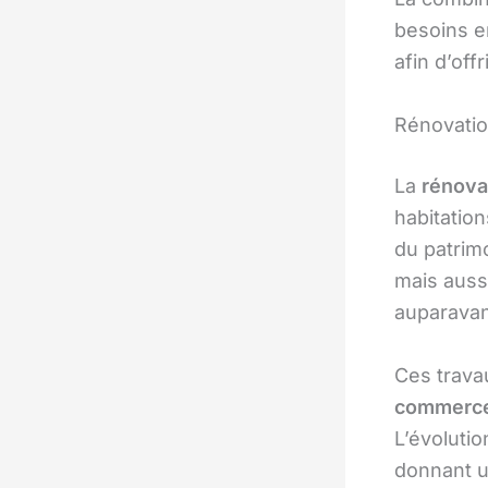
besoins e
afin d’off
Rénovatio
La
rénova
habitation
du patrimo
mais aussi
auparavan
Ces trava
commerc
L’évolutio
donnant u