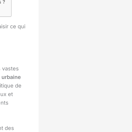
s ?
sir ce qui
s vastes
 urbaine
itique de
ux et
ents
nt des