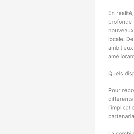
En réalité
profonde g
nouveaux 
locale. D
ambitieux 
améliorant
Quels disp
Pour répo
différents
l’implicat
partenaria
La combin