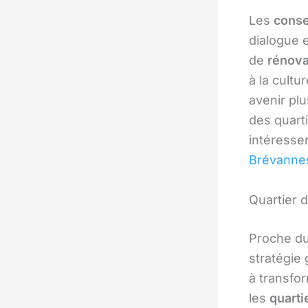
Les
conse
dialogue e
de
rénova
à la cultu
avenir plu
des quart
intéresse
Brévanne
Quartier 
Proche du
stratégie 
à transfor
les
quarti