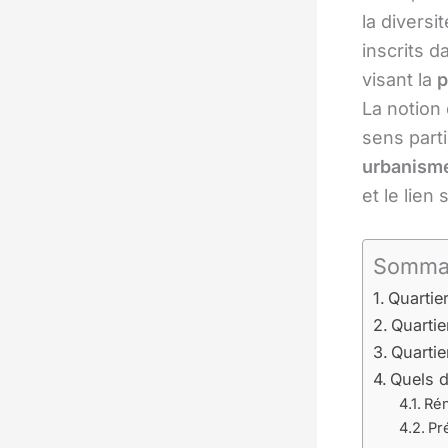
la diversi
inscrits d
visant la
p
La notion
sens parti
urbanism
et le lien 
Somma
Quartie
Quarti
Quartie
Quels d
Rén
Pr