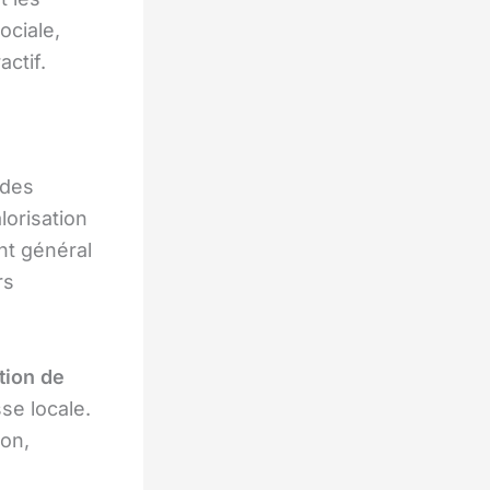
ociale,
actif.
 des
lorisation
nt général
rs
ation de
se locale.
ion,