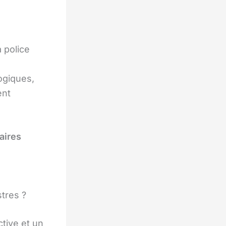
 police
gogiques,
ent
taires
tres ?
ective et un