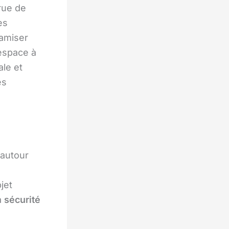
rue de
es
namiser
 espace à
ale et
es
 autour
jet
a
sécurité