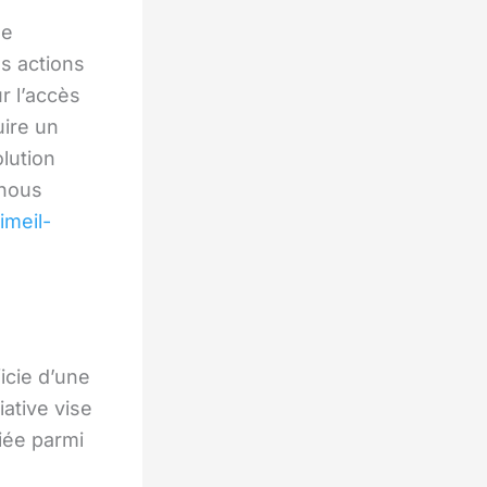
le
es actions
r l’accès
uire un
olution
 nous
imeil-
icie d’une
tiative vise
fiée parmi