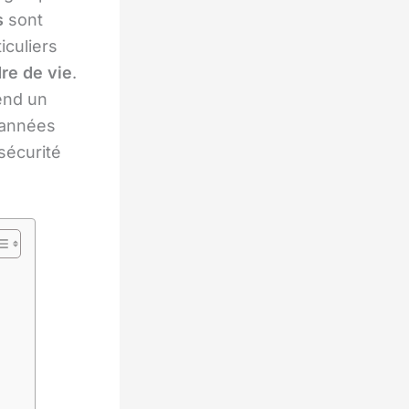
s
sont
iculiers
re de vie
.
end un
s années
sécurité