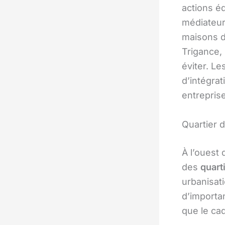
actions é
médiateur
maisons d
Trigance,
éviter. Le
d’intégra
entrepris
Quartier 
À l’ouest d
des
quart
urbanisati
d’importa
que le cad