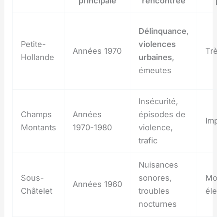
principale
rencontrée
Délinquance
,
Petite-
violences
Années 1970
Tr
Hollande
urbaines
,
émeutes
Insécurité,
Champs
Années
épisodes de
Im
Montants
1970-1980
violence,
trafic
Nuisances
Sous-
sonores,
Mo
Années 1960
Châtelet
troubles
él
nocturnes