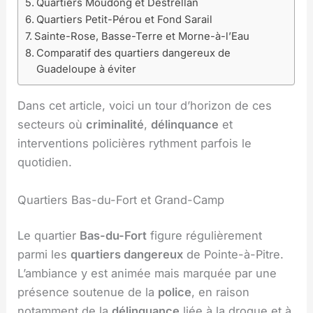
Quartiers Moudong et Destrellan
Quartiers Petit-Pérou et Fond Sarail
Sainte-Rose, Basse-Terre et Morne-à-l’Eau
Comparatif des quartiers dangereux de
Guadeloupe à éviter
Dans cet article, voici un tour d’horizon de ces
secteurs où
criminalité
,
délinquance
et
interventions policières rythment parfois le
quotidien.
Quartiers Bas-du-Fort et Grand-Camp
Le quartier
Bas-du-Fort
figure régulièrement
parmi les
quartiers dangereux
de Pointe-à-Pitre.
L’ambiance y est animée mais marquée par une
présence soutenue de la
police
, en raison
notamment de la
délinquance
liée à la drogue et à