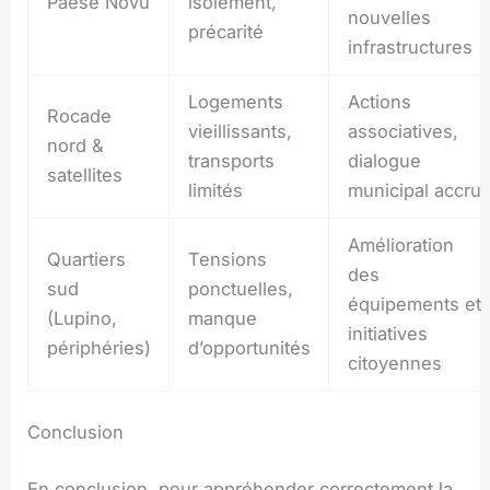
Paese Novu
isolement,
nouvelles
précarité
infrastructures
Logements
Actions
Rocade
vieillissants,
associatives,
nord &
transports
dialogue
satellites
limités
municipal accru
Amélioration
Quartiers
Tensions
des
sud
ponctuelles,
équipements et
(Lupino,
manque
initiatives
périphéries)
d’opportunités
citoyennes
Conclusion
En conclusion, pour appréhender correctement la