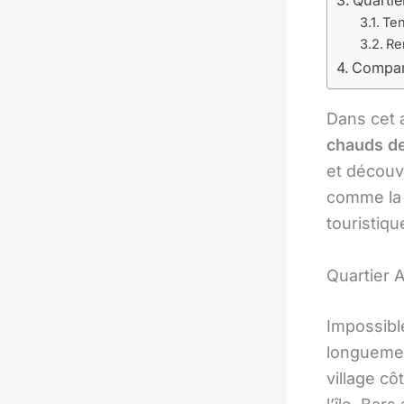
Ten
Re
Compara
Dans cet 
chauds d
et découve
comme la n
touristiqu
Quartier 
Impossibl
longueme
village cô