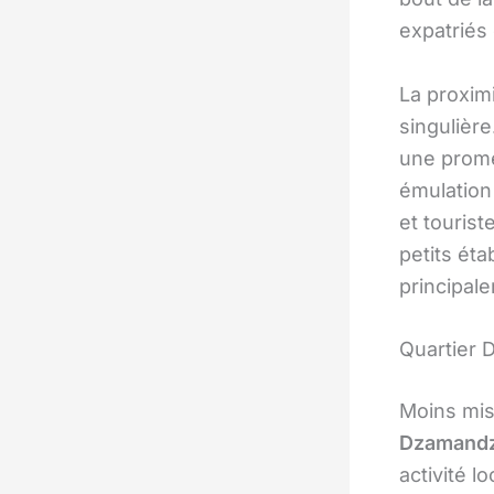
expatriés
La proxim
singulière
une prome
émulation
et touris
petits ét
principal
Quartier
Moins mis
Dzamand
activité 