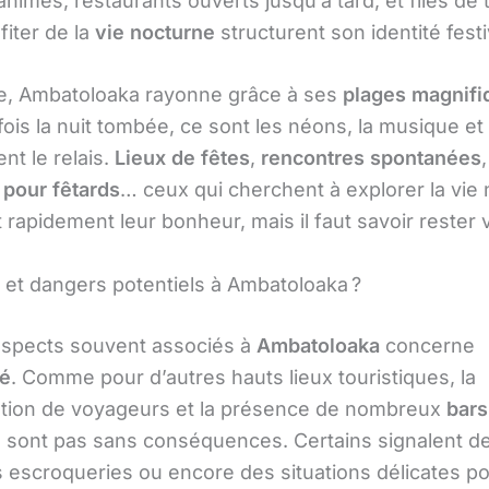
s animés, restaurants ouverts jusqu’à tard, et files de 
fiter de la
vie nocturne
structurent son identité festi
e, Ambatoloaka rayonne grâce à ses
plages magnifi
ois la nuit tombée, ce sont les néons, la musique et 
nt le relais.
Lieux de fêtes
,
rencontres spontanées
,
pour fêtards
… ceux qui cherchent à explorer la vie
 rapidement leur bonheur, mais il faut savoir rester v
é et dangers potentiels à Ambatoloaka ?
aspects souvent associés à
Ambatoloaka
concerne
té
. Comme pour d’autres hauts lieux touristiques, la
tion de voyageurs et la présence de nombreux
bars
 sont pas sans conséquences. Certains signalent de
es escroqueries ou encore des situations délicates p