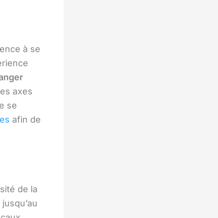
mence à se
érience
anger
des axes
de se
les
afin de
ité de la
e jusqu’au
ocaux,