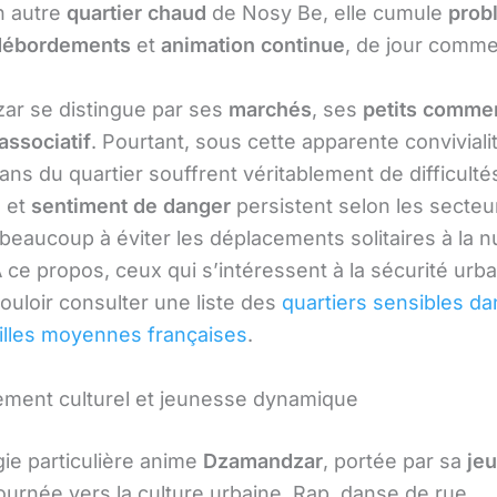
 autre
quartier chaud
de Nosy Be, elle cumule
prob
débordements
et
animation continue
, de jour comme
r se distingue par ses
marchés
, ses
petits comme
 associatif
. Pourtant, sous cette apparente conviviali
ans du quartier souffrent véritablement de difficulté
é
et
sentiment de danger
persistent selon les secteu
eaucoup à éviter les déplacements solitaires à la nu
 ce propos, ceux qui s’intéressent à la sécurité urb
ouloir consulter une liste des
quartiers sensibles da
villes moyennes françaises
.
ement culturel et jeunesse dynamique
ie particulière anime
Dzamandzar
, portée par sa
je
ournée vers la culture urbaine. Rap, danse de rue,