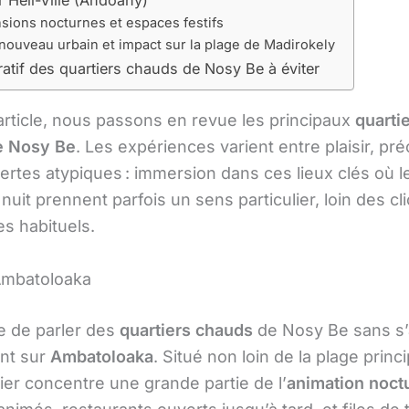
sions nocturnes et espaces festifs
nouveau urbain et impact sur la plage de Madirokely
tif des quartiers chauds de Nosy Be à éviter
article, nous passons en revue les principaux
quarti
e Nosy Be
. Les expériences varient entre plaisir, pr
rtes atypiques : immersion dans ces lieux clés où le
uit prennent parfois un sens particulier, loin des cl
es habituels.
Ambatoloaka
e de parler des
quartiers chauds
de Nosy Be sans s’
nt sur
Ambatoloaka
. Situé non loin de la plage princi
tier concentre une grande partie de l’
animation noct