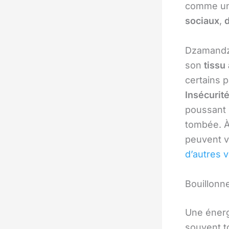
comme un
sociaux
,
Dzamandza
son
tissu
certains p
Insécurit
poussant b
tombée. À
peuvent v
d’autres 
Bouillonn
Une énerg
souvent t