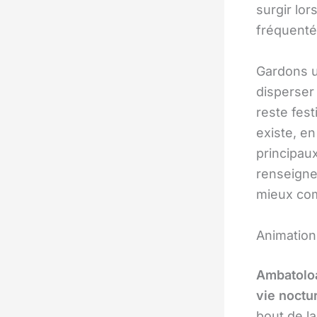
surgir lor
fréquenté
Gardons u
disperser
reste fest
existe, e
principaux
renseigne
mieux com
Animation 
Ambatolo
vie noctu
bout de la