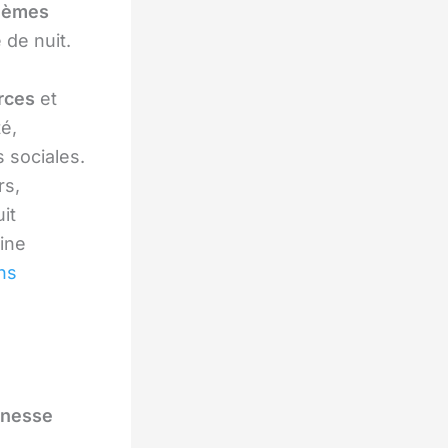
lèmes
 de nuit.
rces
et
té,
s sociales.
rs,
it
aine
ns
unesse