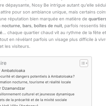
 dépaysante, Nosy Be intrigue autant qu’elle séduit.
attire pour son ambiance unique, mais certains coin
 une réputation bien marquée en matière de
quartier
 nocturne
,
bars
,
boîtes de nuit
, parfois ressentis lié
té
… chaque quartier chaud vit au rythme de la fête e
tout en révélant parfois un visage plus difficile à viv
et les visiteurs.
ire
r Ambatoloaka
écurité et dangers potentiels à Ambatoloaka ?
mation nocturne, tourisme et réalité locale
er Dzamandzar
illonnement culturel et jeunesse dynamique
ets de la précarité et de la mixité sociale
r Hell-Ville (Andoany)