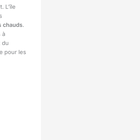
 L’île
s
s chauds
.
s à
t du
re pour les