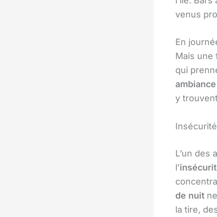
l’île. Bar
venus pro
En journé
Mais une f
qui prenne
ambiance 
y trouvent
Insécurit
L’un des 
l’
insécuri
concentra
de nuit
ne
la tire, d