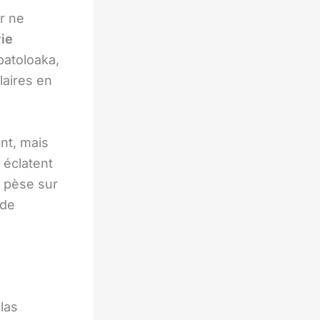
ir ne
ie
batoloaka,
laires en
nt, mais
 éclatent
e pèse sur
 de
llas