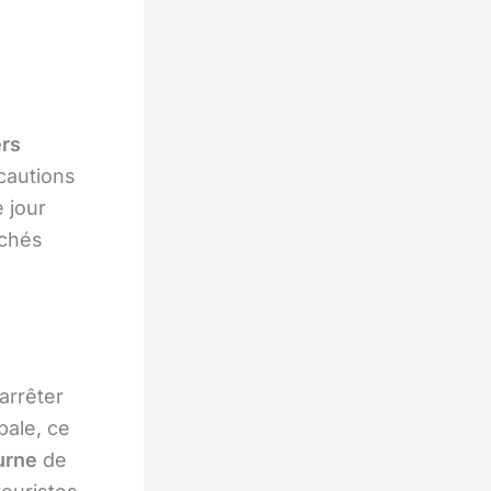
ers
écautions
 jour
ichés
arrêter
pale, ce
urne
de