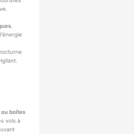
touristes
ve.
ques
.
l’énergie
 nocturne
igilant.
 ou boîtes
s vols à
ouvant