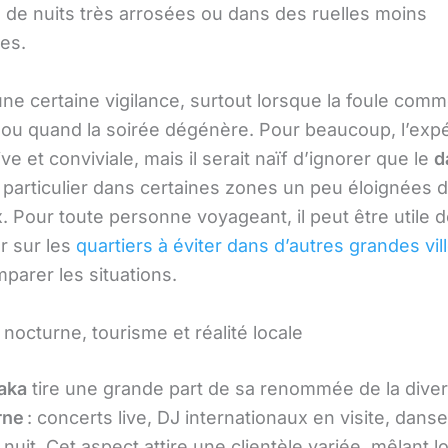
s de nuits très arrosées ou dans des ruelles moins
es.
ne certaine vigilance, surtout lorsque la foule com
 ou quand la soirée dégénère. Pour beaucoup, l’exp
ive et conviviale, mais il serait naïf d’ignorer que le
d
n particulier dans certaines zones un peu éloignées 
. Pour toute personne voyageant, il peut être utile 
r sur les
quartiers à éviter dans d’autres grandes vil
parer les situations.
nocturne, tourisme et réalité locale
aka
tire une grande part de sa renommée de la divers
rne
: concerts live, DJ internationaux en visite, dans
 nuit. Cet aspect attire une clientèle variée, mêlant l