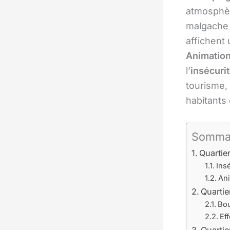
atmosphère
malgache 
affichent
Animation
l’
insécuri
tourisme, 
habitants 
Somma
Quartie
Ins
Ani
Quarti
Bou
Eff
Quartie