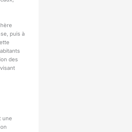
phère
se, puis à
ette
abitants
sion des
visant
t une
ion