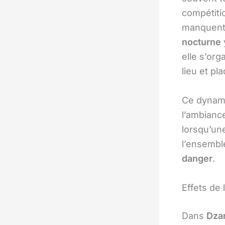
compétitio
manquent 
nocturne
elle s’or
lieu et pl
Ce dynami
l’ambiance
lorsqu’un
l’ensembl
danger
.
Effets de 
Dans
Dza