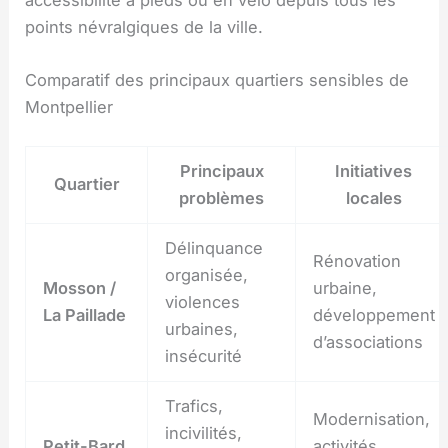
accessibilité à pieds ou en vélo depuis tous les
points névralgiques de la ville.
Comparatif des principaux quartiers sensibles de
Montpellier
Principaux
Initiatives
Quartier
problèmes
locales
Délinquance
Rénovation
organisée,
Mosson /
urbaine,
violences
La Paillade
développement
urbaines,
d’associations
insécurité
Trafics,
Modernisation,
incivilités,
Petit-Bard
activités