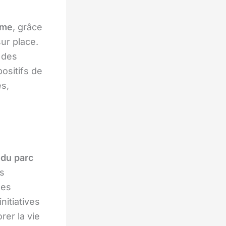
sme
, grâce
ur place.
 des
positifs de
és,
du parc
es
des
nitiatives
rer la vie