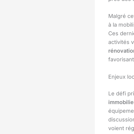
Malgré cet
à la mobil
Ces derni
activités 
rénovatio
favorisant 
Enjeux loc
Le défi pr
immobili
équipemen
discussion
voient rég