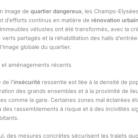
on image de
quartier dangereux
, les Champs-Elysée
nt d’efforts continus en matière de
rénovation urbai
 immeubles vétustes ont été transformés, avec la cr
verts partagés et la réhabilitation des halls d’entré
l’image globale du quartier.
é et aménagements récents
 de l’
insécurité
ressentie est liée à la densité de pop
ration des grands ensembles et à la proximité de lie
ues comme la gare. Certaines zones mal éclairées ét
à des rassemblements à risque et à des incivilités si
bitants.
ui, des mesures concrètes sécurisent les trajets quo