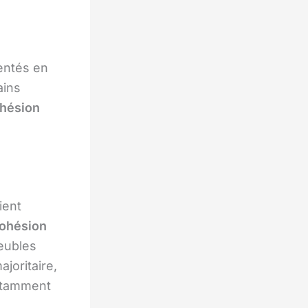
sentés en
ains
hésion
ient
ohésion
eubles
ajoritaire,
notamment