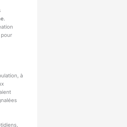
s
ne
.
éation
e pour
ulation, à
ux
aient
gnalées
tidiens,