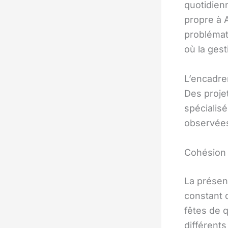
quotidienn
propre à 
problémat
où la gest
L’encadre
Des projet
spécialis
observées
Cohésion 
La prése
constant 
fêtes de q
différents