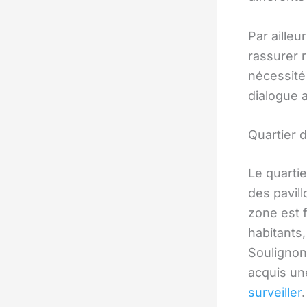
Par ailleu
rassurer r
nécessité
dialogue a
Quartier 
Le quarti
des pavill
zone est 
habitants,
Soulignon
acquis une
surveiller
.