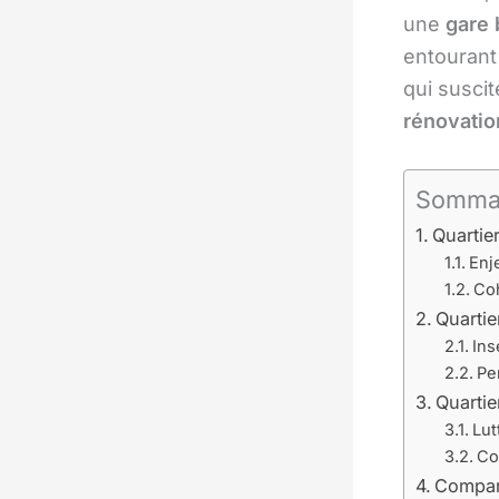
une
gare 
entourant 
qui suscit
rénovatio
Somma
Quartie
Enje
Coh
Quarti
Ins
Pe
Quartie
Lut
Co
Compara