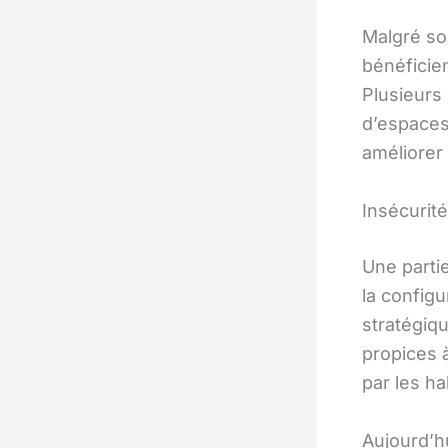
Malgré s
bénéficie
Plusieurs
d’espaces 
améliorer 
Insécurit
Une partie
la configu
stratégiq
propices 
par les ha
Aujourd’h