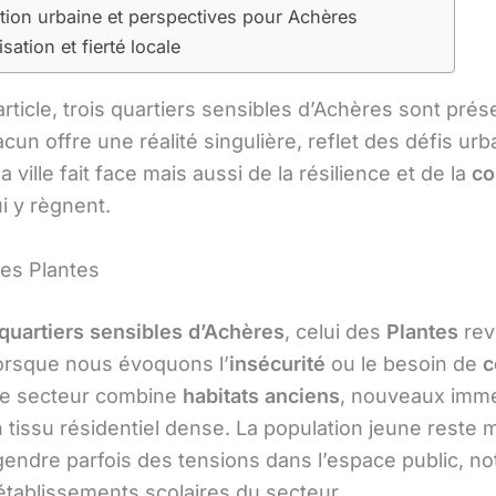
ion urbaine et perspectives pour Achères
sation et fierté locale
rticle, trois quartiers sensibles d’Achères sont pré
acun offre une réalité singulière, reflet des défis urb
a ville fait face mais aussi de la résilience et de la
co
i y règnent.
des Plantes
quartiers sensibles d’Achères
, celui des
Plantes
rev
orsque nous évoquons l’
insécurité
ou le besoin de
c
Ce secteur combine
habitats anciens
, nouveaux imm
n tissu résidentiel dense. La population jeune reste m
gendre parfois des tensions dans l’espace public, 
établissements scolaires du secteur.