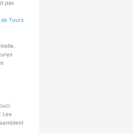
st pas
s de Tours
ielle.
tures
nt
ouci
. Les
assemblent