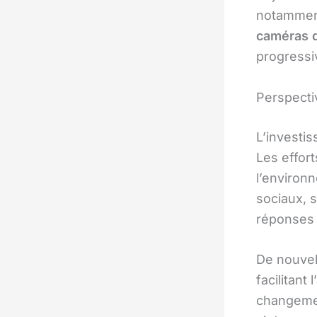
notamment 
caméras d
progressi
Perspectiv
L’investis
Les effort
l’environ
sociaux, 
réponses 
De nouvell
facilitant 
changemen