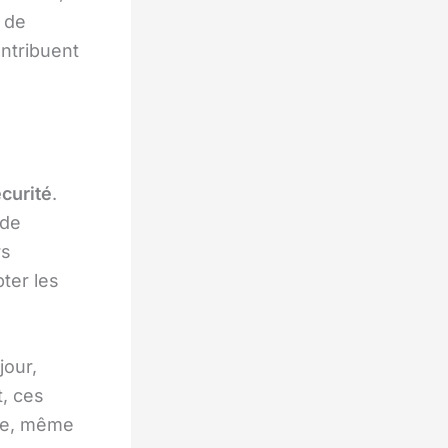
n de
ontribuent
curité
.
 de
rs
ter les
jour,
t, ces
ble, même