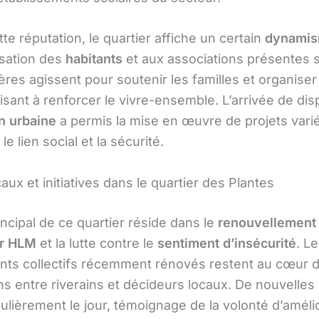
te réputation, le quartier affiche un certain
dynami
isation des
habitants
et aux associations présentes s
ères agissent pour soutenir les familles et organiser
visant à renforcer le vivre-ensemble. L’arrivée de dis
n urbaine
a permis la mise en œuvre de projets vari
le lien social et la sécurité.
aux et initiatives dans le quartier des Plantes
incipal de ce quartier réside dans le
renouvellement 
er HLM
et la lutte contre le
sentiment d’insécurité
. L
ts collectifs récemment rénovés restent au cœur 
s entre riverains et décideurs locaux. De nouvelles i
ulièrement le jour, témoignage de la volonté d’amélio