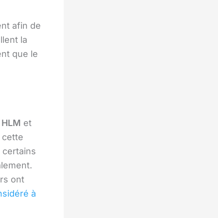
ent afin de
lent la
ent que le
s
HLM
et
, cette
 certains
alement.
rs ont
nsidéré à