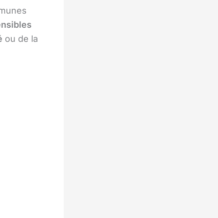
mmunes
nsibles
é
ou de la