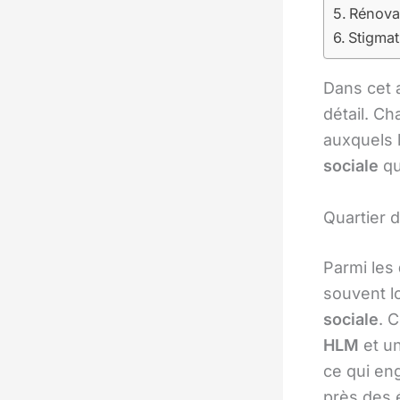
Rénovat
Stigmati
Dans cet a
détail. Ch
auxquels l
sociale
qu
Quartier 
Parmi les
souvent l
sociale
. 
HLM
et u
ce qui en
près des 