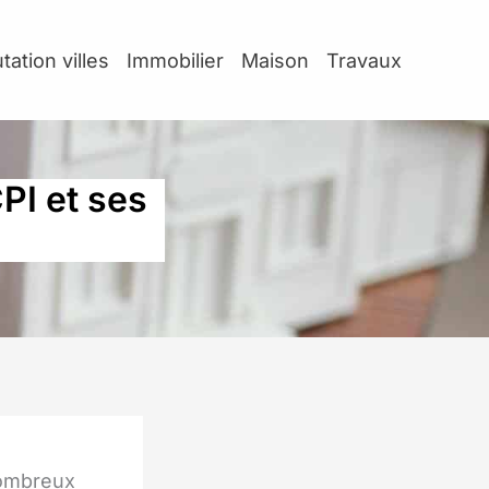
tation villes
Immobilier
Maison
Travaux
PI et ses
6
nombreux