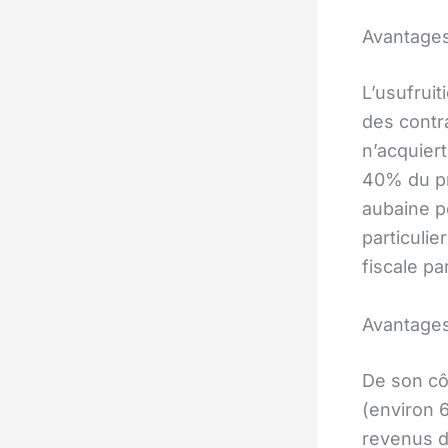
Avantages 
L’usufruit
des contra
n’acquiert
40% du pr
aubaine p
particulie
fiscale pa
Avantages
De son côt
(environ 
revenus d