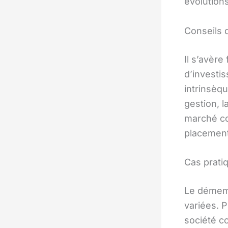
évolution
Conseils 
Il s’avèr
d’investis
intrinsèqu
gestion, 
marché co
placement
Cas prati
Le démemb
variées. P
société c