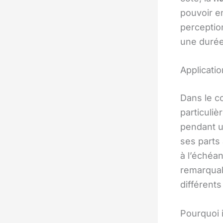
pouvoir en
perceptio
une durée 
Applicati
Dans le c
particuliè
pendant u
ses parts 
à l’échéa
remarquab
différent
Pourquoi 