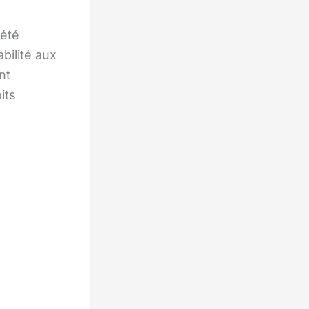
iété
bilité aux
nt
its