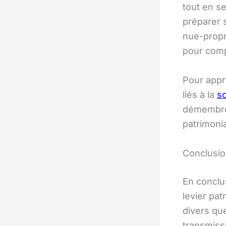
tout en s
préparer s
nue-propr
pour comp
Pour appr
liés à la
sc
démembrem
patrimonia
Conclusi
En conclu
levier pat
divers que
transmiss