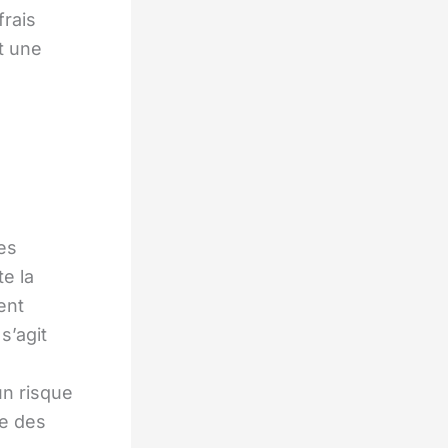
frais
t une
es
e la
ent
s’agit
un risque
re des