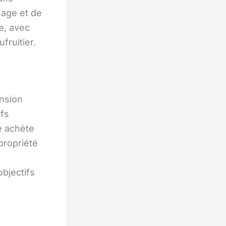
sage et de
e, avec
fruitier.
nsion
ifs
e achète
propriété
bjectifs