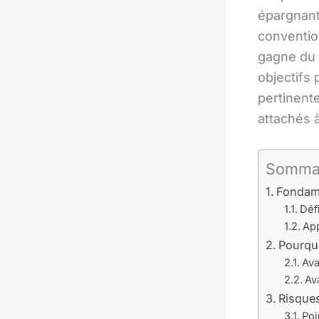
épargnant
conventio
gagne du t
objectifs 
pertinente
attachés 
Somma
Fondam
Défi
App
Pourquo
Ava
Av
Risque
Poi