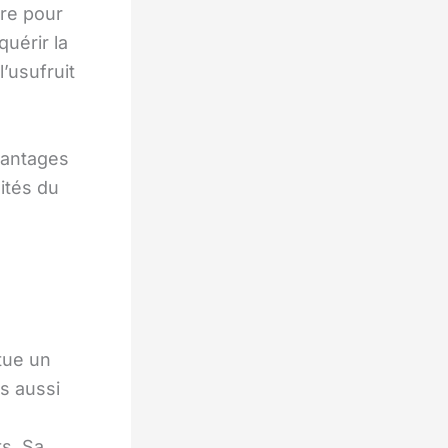
re pour
quérir la
’usufruit
vantages
lités du
tue un
fs aussi
ts. Sa