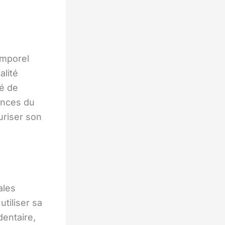
emporel
alité
té de
ances du
uriser son
ales
utiliser sa
dentaire,