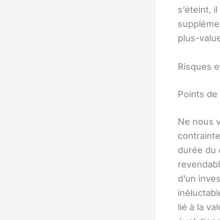
s’éteint, 
supplémen
plus-valu
Risques e
Points de 
Ne nous v
contrainte
durée du
revendable
d’un inve
inéluctab
lié à la v