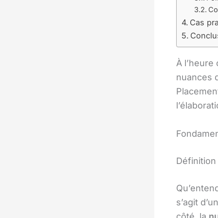
Co
Cas pra
Conclu
À l’heure 
nuances d
Placement
l’élabora
Fondamen
Définition
Qu’entend
s’agit d’u
côté, la
nu