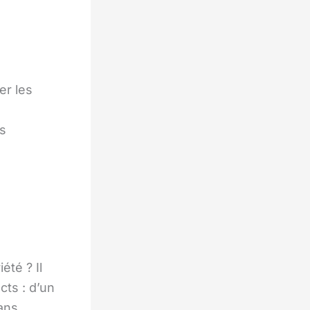
er les
ns
té ? Il
cts : d’un
ans