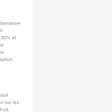
mbarrasser
il
e 30% et
ne
es
sation
éduit
n sur les
ruit