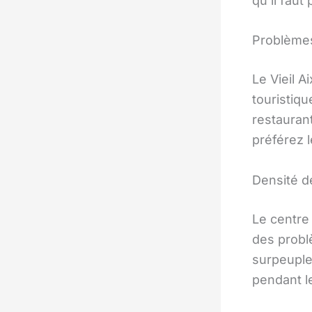
qu’il fau
Problèmes
Le Vieil A
touristiqu
restaurant
préférez 
Densité d
Le centre
des probl
surpeuplem
pendant l