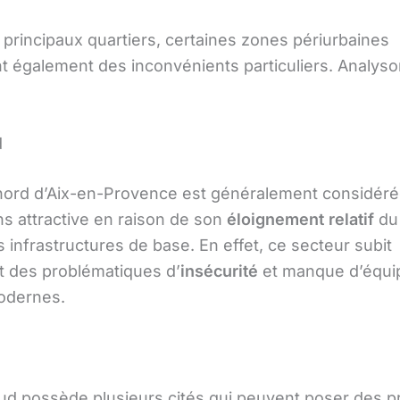
 principaux quartiers, certaines zones périurbaines
t également des inconvénients particuliers. Analyso
d
 nord d’Aix-en-Provence est généralement considé
ns attractive en raison de son
éloignement relatif
du 
es infrastructures de base. En effet, ce secteur subit
 des problématiques d’
insécurité
et manque d’équ
odernes.
ud possède plusieurs cités qui peuvent poser des 