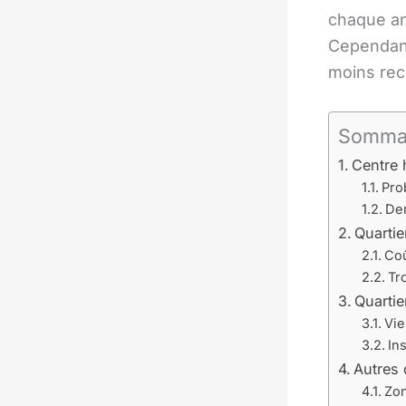
chaque an
Cependant
moins rec
Somma
Centre 
Pro
Den
Quartie
Coû
Tr
Quartie
Vie
Ins
Autres 
Zon