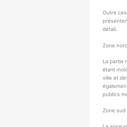
Outre ces
présenten
détail.
Zone nor
La partie
étant moi
ville et d
également
publics m
Zone sud
La zone s