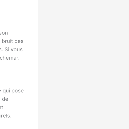
ison
 bruit des
s. Si vous
uchemar.
e qui pose
e de
nt
rels.