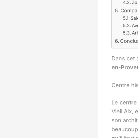
Zo
Compara
Sal
Av
Ar
Conclu
Dans cet a
en-Prove
Centre hi
Le
centre
Vieil Aix,
son archit
beaucoup 