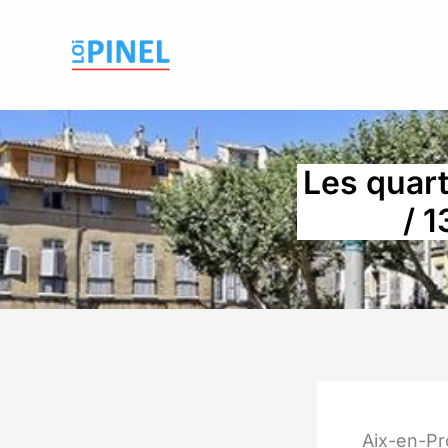
Aller
au
contenu
Les quart
/ 
Aix-en-Pro