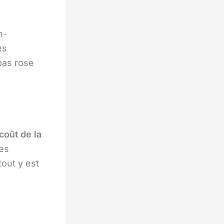
n-
es
pas rose
coût de la
des
tout y est