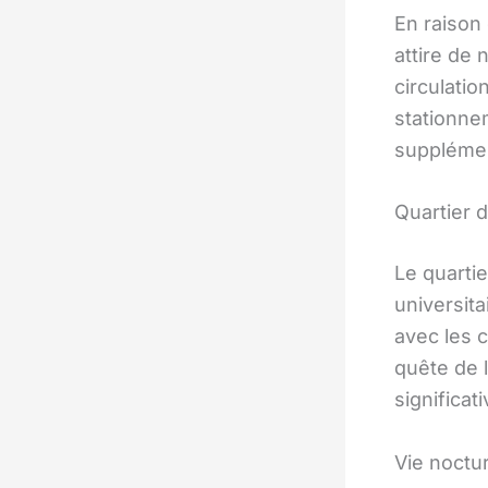
En raison 
attire de
circulatio
stationne
supplémen
Quartier 
Le quarti
universita
avec les 
quête de 
significat
Vie noctu