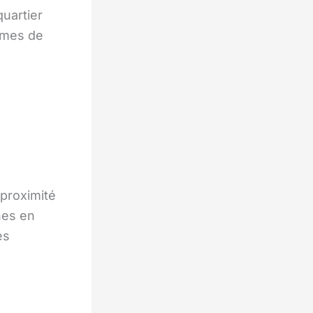
quartier
lèmes de
 proximité
nes en
es