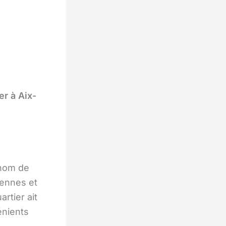
er à Aix-
 nom de
iennes et
rtier ait
énients