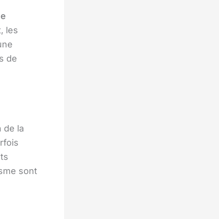
ie
, les
une
s de
 de la
rfois
ts
isme sont