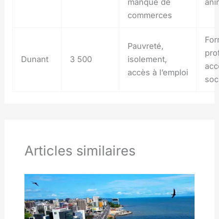
manque de
ani
commerces
For
Pauvreté,
pro
Dunant
3 500
isolement,
ac
accès à l’emploi
soci
Articles similaires