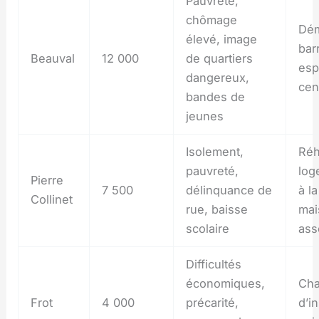
Pauvreté,
chômage
Dém
élevé, image
bar
Beauval
12 000
de quartiers
esp
dangereux,
cen
bandes de
jeunes
Isolement,
Réh
pauvreté,
log
Pierre
7 500
délinquance de
à l
Collinet
rue, baisse
mai
scolaire
ass
Difficultés
économiques,
Cha
Frot
4 000
précarité,
d’in