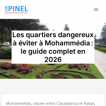
Aller
au
contenu
Les quartiers dangereux
à éviter à Mohammédia :
le guide complet en
2026
Mohammédia, située entre Casablanca et Rabat,