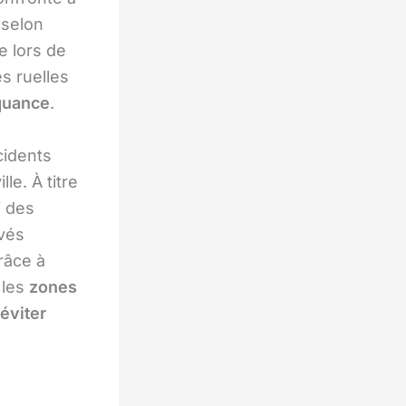
 selon
e lors de
s ruelles
quance
.
cidents
le. À titre
i des
vés
râce à
 les
zones
 éviter