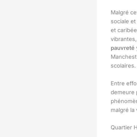
Malgré ce
sociale e
et caribée
vibrantes,
pauvreté
Manchester
scolaires.
Entre effo
demeure p
phénomè
malgré la 
Quartier 