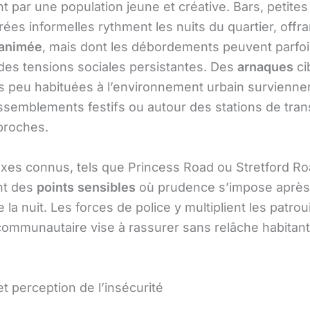
 par une population jeune et créative. Bars, petites
irées informelles rythment les nuits du quartier, offr
 animée
, mais dont les débordements peuvent parfoi
des tensions sociales persistantes. Des
arnaques
ci
 peu habituées à l’environnement urbain survienne
assemblements festifs ou autour des stations de tra
roches.
axes connus, tels que Princess Road ou Stretford Ro
nt des
points sensibles
où prudence s’impose après
la nuit. Les forces de police y multiplient les patroui
communautaire vise à rassurer sans relâche habitant
et perception de l’insécurité