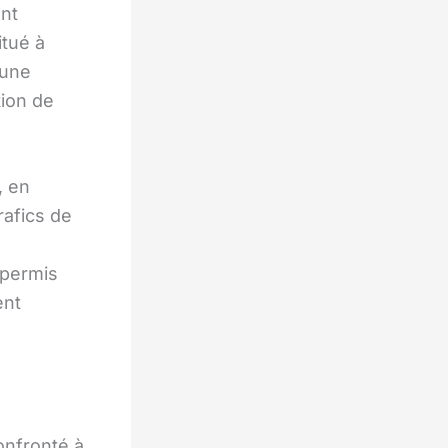
ent
tué à
 une
tion de
, en
trafics de
 permis
ent
onfronté à