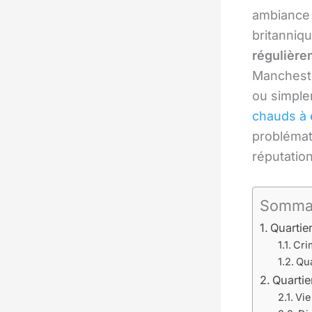
ambiance 
britanniqu
régulière
Mancheste
ou simplem
chauds à 
problémat
réputation
Somma
Quartie
Crim
Qua
Quarti
Vie