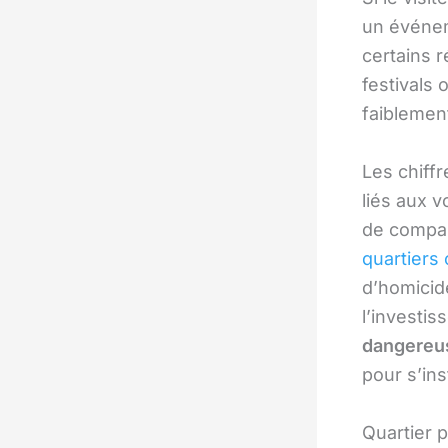
un événem
certains 
festivals 
faiblement
Les chiffr
liés aux v
de compar
quartier
d’homicid
l’investi
dangereu
pour s’ins
Quartier 