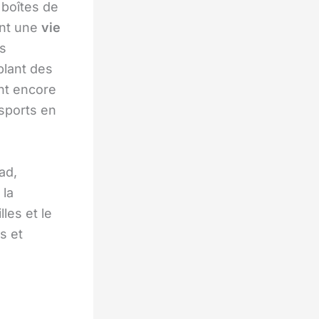
 boîtes de
ant une
vie
s
blant des
nt encore
nsports en
ad,
 la
lles et le
s et