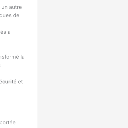
 un autre
iques de
ués a
nsformé la
s
écurité
et
 portée