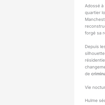
Adossé à 
quartier 
Mancheste
reconstru
forgé sa r
Depuis le
silhouett
résidenti
changemen
de
crimina
Vie noctu
Hulme séd