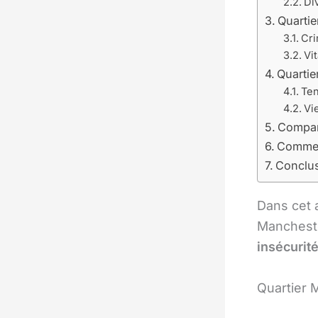
Di
Quartie
Cri
Vi
Quartie
Ten
Vi
Compara
Comment
Conclu
Dans cet 
Manchest
insécurit
Quartier 