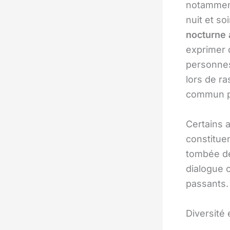
notamment
nuit et so
nocturne
exprimer 
personnes
lors de r
commun p
Certains 
constitue
tombée de 
dialogue 
passants.
Diversité 