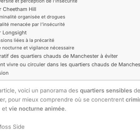
versité et perception de l’insécurité
r Cheetham Hill
minalité organisée et drogues
talité menacée par l’insécurité
r Longsight
sions liées à la précarité
e nocturne et vigilance nécessaire
tif des quartiers chauds de Manchester à éviter
 vivre ou circuler dans les quartiers chauds de Manches
sion
article, voici un panorama des
quartiers sensibles
d
er, pour mieux comprendre où se concentrent
crimi
é
et
vie nocturne animée
.
Moss Side