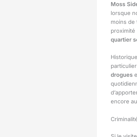
Moss Sid
lorsque 
moins de 
proximité
quartier 
Historiqu
particulie
drogues
e
quotidienn
d’apporter
encore au
Criminalit
Si le vis