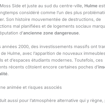
Moss Side et juste au sud du centre-ville,
Hulme
est
longtemps considéré comme l’un des plus problémat
r. Son histoire mouvementée de destructions, de
ctions mal planifiées et de logements sociaux marq
éputation d’
ancienne zone dangereuse
.
s années 2000, des investissements massifs ont tra
e de Hulme, avec l’apparition de nouveaux immeuble
els et d’espaces étudiants modernes. Toutefois, ces
ts récents côtoient encore certaines poches d’
ins
lité
.
rne animée et risques associés
uit aussi pour l’atmosphère alternative qui y règne,