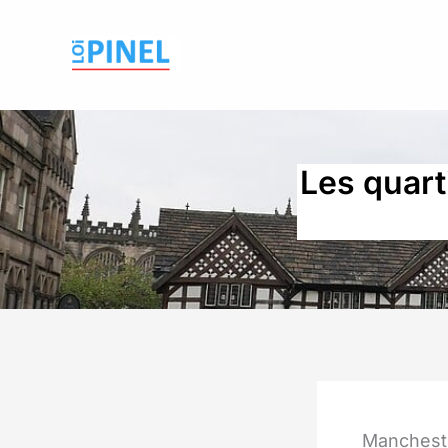
Aller
au
contenu
Les quart
Mancheste