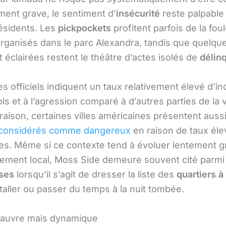
ent grave, le sentiment d’
insécurité
reste palpable
résidents. Les
pickpockets
profitent parfois de la foul
organisés dans le parc Alexandra, tandis que quelque
 éclairées restent le théâtre d’actes isolés de
délin
es officiels indiquent un taux relativement élevé d’in
ols et à l’agression comparé à d’autres parties de la vil
aison, certaines villes américaines présentent auss
s considérés comme dangereux
en raison de taux éle
es. Même si ce contexte tend à évoluer lentement g
ssement local, Moss Side demeure souvent cité parmi
ses
lorsqu’il s’agit de dresser la liste des
quartiers à
taller ou passer du temps à la nuit tombée.
pauvre mais dynamique