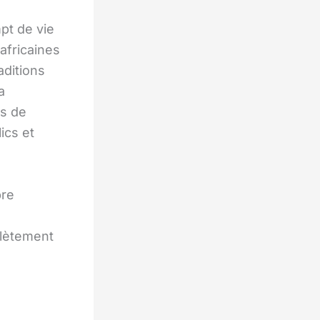
pt de vie
africaines
aditions
a
ts de
ics et
bre
plètement