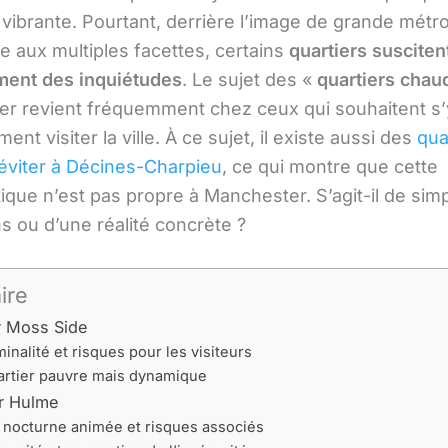
vibrante. Pourtant, derrière l’image de grande métr
e aux multiples facettes, certains
quartiers susciten
ment des inquiétudes
. Le sujet des «
quartiers chau
r revient fréquemment chez ceux qui souhaitent s’y 
ent visiter la ville. À ce sujet, il existe aussi des
qua
éviter à Décines-Charpieu
, ce qui montre que cette
ique n’est pas propre à Manchester. S’agit-il de sim
s ou d’une réalité concrète ?
ire
r Moss Side
inalité et risques pour les visiteurs
rtier pauvre mais dynamique
er Hulme
 nocturne animée et risques associés