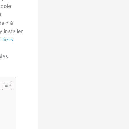
opole
t
ds
» à
installer
rtiers
ples