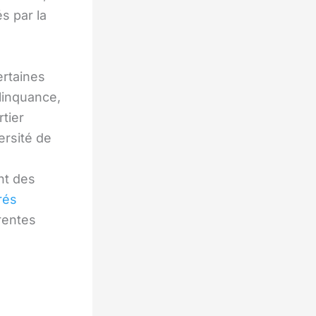
és par la
rtaines
linquance,
rtier
ersité de
nt des
rés
rentes