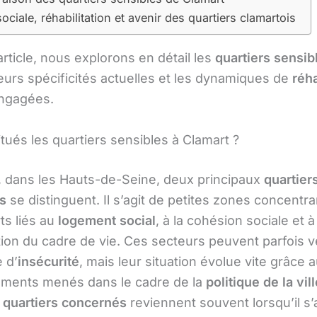
sociale, réhabilitation et avenir des quartiers clamartois
rticle, nous explorons en détail les
quartiers sensib
leurs spécificités actuelles et les dynamiques de
réha
ngagées.
tués les quartiers sensibles à Clamart ?
, dans les Hauts-de-Seine, deux principaux
quartier
es
se distinguent. Il s’agit de petites zones concentr
ts liés au
logement social
, à la cohésion sociale et à
tion du cadre de vie. Ces secteurs peuvent parfois v
 d’
insécurité
, mais leur situation évolue vite grâce 
ements menés dans le cadre de la
politique de la vil
s
quartiers concernés
reviennent souvent lorsqu’il s’