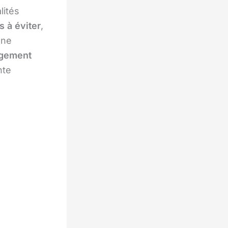
lités
s à éviter
,
une
ogement
nte