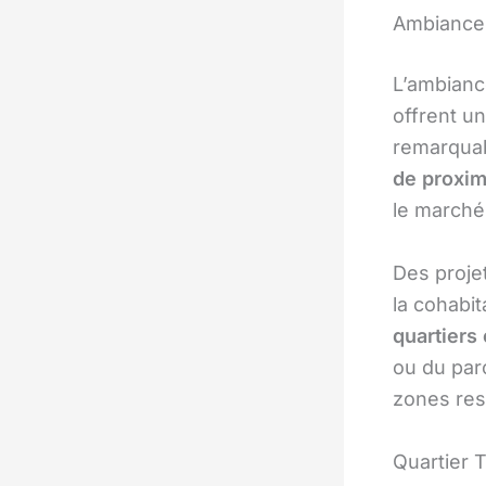
Ambiance 
L’ambiance
offrent un
remarquab
de proxim
le marché
Des projet
la cohabi
quartiers
ou du parc
zones res
Quartier 