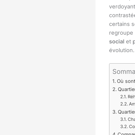
verdoyant 
contrastée
certains 
regroupe 
social
et
p
évolution.
Somma
Où sont
Quartie
Réh
Am
Quartie
Cha
Co
Compara