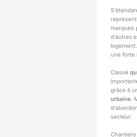
S’étendan
représent
marquée p
d’autres
c
logement.
une forte 
Classé
qu
importan
grâce à u
urbaine
. 
d’abandon
secteur.
Chantiers