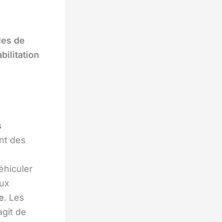
les de
bilitation
s
ant des
éhiculer
aux
le
. Les
agit de