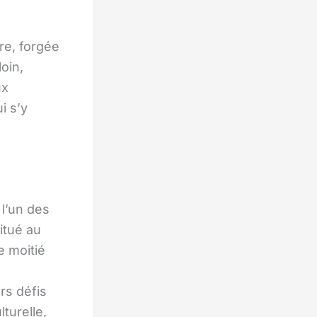
re, forgée
oin,
ux
i s’y
 l’un des
Situé au
e moitié
rs défis
turelle,