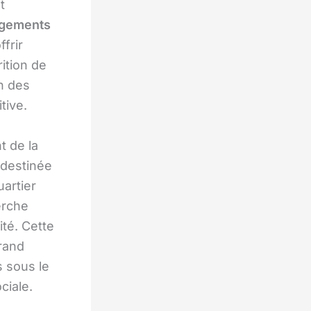
t
ogements
frir
rition de
n des
tive.
t de la
e destinée
uartier
erche
ité. Cette
rand
 sous le
ciale.