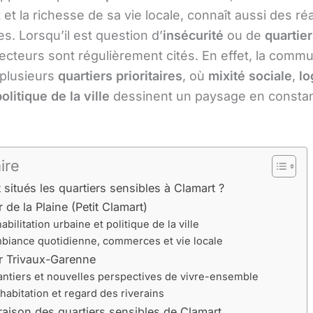
et la richesse de sa vie locale, connaît aussi des réa
s. Lorsqu’il est question d’
insécurité
ou de
quartier
secteurs sont régulièrement cités. En effet, la comm
plusieurs
quartiers prioritaires
, où
mixité sociale
,
l
olitique de la ville
dessinent un paysage en consta
ire
 situés les quartiers sensibles à Clamart ?
r de la Plaine (Petit Clamart)
abilitation urbaine et politique de la ville
biance quotidienne, commerces et vie locale
r Trivaux-Garenne
ntiers et nouvelles perspectives de vivre-ensemble
habitation et regard des riverains
ison des quartiers sensibles de Clamart