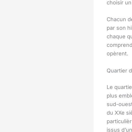
choisir u
Chacun d
par son hi
chaque qu
comprendr
opèrent.
Quartier d
Le quartie
plus embl
sud-ouest
du XXe siè
particuli
issus d’un