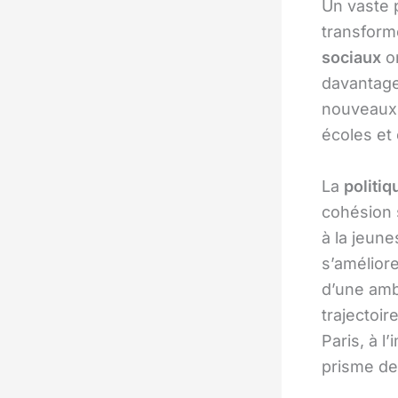
Un vaste
transform
sociaux
on
davantage 
nouveaux 
écoles et 
La
politiq
cohésion s
à la jeun
s’améliore
d’une amb
trajectoi
Paris, à l
prisme de