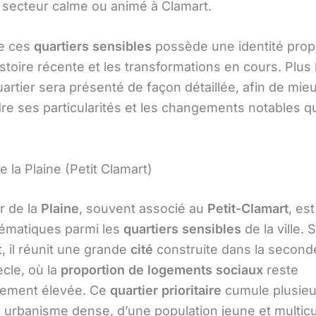
n secteur calme ou animé à Clamart.
e ces
quartiers sensibles
possède une identité prop
stoire récente et les transformations en cours. Plus l
artier sera présenté de façon détaillée, afin de mie
e ses particularités et les changements notables qu
e la Plaine (Petit Clamart)
r de la
Plaine
, souvent associé au
Petit-Clamart
, est
ématiques parmi les
quartiers sensibles
de la ville. 
, il réunit une grande
cité
construite dans la second
cle, où la
proportion de logements sociaux
reste
èrement élevée. Ce
quartier prioritaire
cumule plusieu
 urbanisme dense, d’une population jeune et multicul