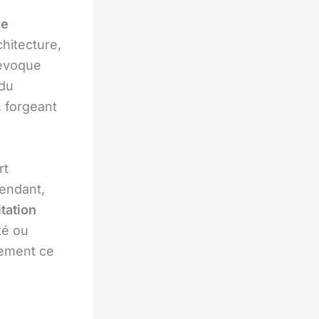
ne
hitecture,
 évoque
 du
 forgeant
rt
pendant,
itation
té ou
lement ce