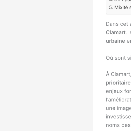
Mixité 
Dans cet a
Clamart
, 
urbaine
e
Où sont si
À Clamart
prioritair
enjeux for
l’améliora
une image
investiss
noms de