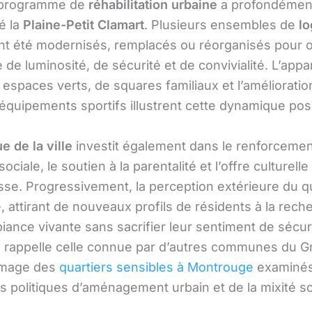
 programme de
réhabilitation urbaine
a profondémen
é la
Plaine-Petit Clamart
. Plusieurs ensembles de
l
t été modernisés, remplacés ou réorganisés pour of
de luminosité, de sécurité et de convivialité. L’appa
espaces verts, de squares familiaux et l’amélioratio
équipements sportifs illustrent cette dynamique posi
ue de la ville
investit également dans le renforcemen
ociale, le soutien à la parentalité et l’offre culturell
esse. Progressivement, la perception extérieure du q
, attirant de nouveaux profils de résidents à la rech
iance vivante sans sacrifier leur sentiment de sécur
re rappelle celle connue par d’autres communes du G
’image des
quartiers sensibles à Montrouge
examinés
s politiques d’aménagement urbain et de la mixité so