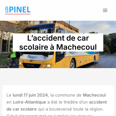
Aller
au
contenu
L’accident de car
scolaire à Machecoul
Le
lundi 17 juin 2024
, la commune de
Machecoul
en
Loire-Atlantique
a été le théâtre d’un
accident
de car scolaire
qui a bouleversé toute la région.
Cet événement met en lumière les risques