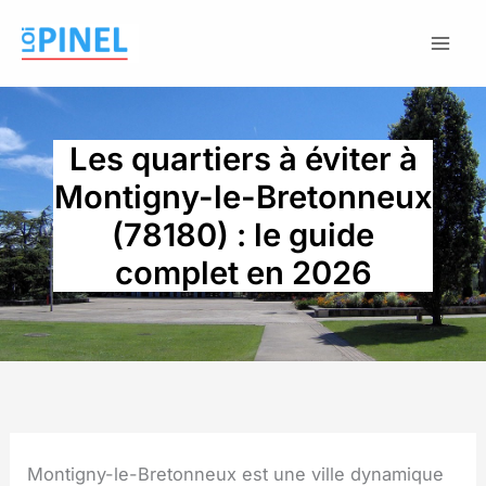
Aller
au
contenu
Les quartiers à éviter à
Montigny-le-Bretonneux
(78180) : le guide
complet en 2026
Montigny-le-Bretonneux est une ville dynamique