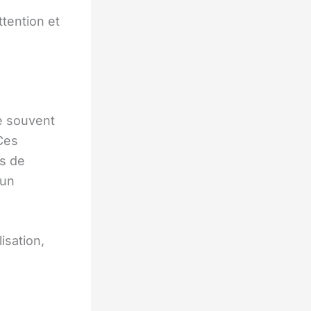
ttention et
e souvent
Ces
s de
’un
isation,