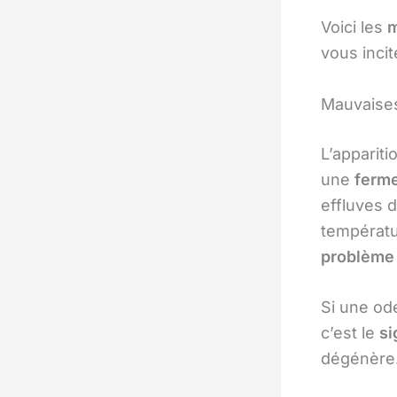
Voici les
m
vous incit
Mauvaises
L’apparit
une
ferme
effluves 
températu
problème 
Si une od
c’est le
si
dégénère