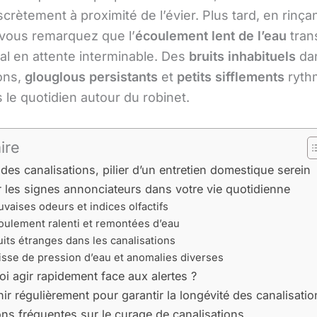
iscrètement à proximité de l’évier. Plus tard, en rinçan
, vous remarquez que l’
écoulement lent de l’eau
tran
al en attente interminable. Des
bruits inhabituels
dan
ions,
glouglous persistants
et
petits sifflements
ryth
 le quotidien autour du robinet.
ire
des canalisations, pilier d’un entretien domestique serein
 les signes annonciateurs dans votre vie quotidienne
vaises odeurs et indices olfactifs
oulement ralenti et remontées d’eau
uits étranges dans les canalisations
isse de pression d’eau et anomalies diverses
i agir rapidement face aux alertes ?
nir régulièrement pour garantir la longévité des canalisati
ns fréquentes sur le curage de canalisations