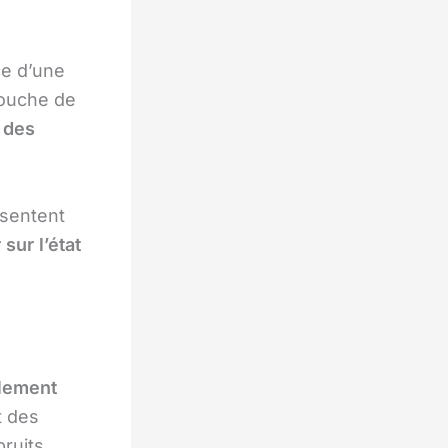
ce d’une
 couche de
 des
ésentent
 sur l’état
flement
t des
ruits