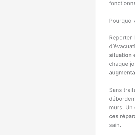
fonctionn
Pourquoi 
Reporter 
d’évacuat
situation
chaque jou
augmentan
Sans trai
débordeme
murs. Un 
ces répar
sain.