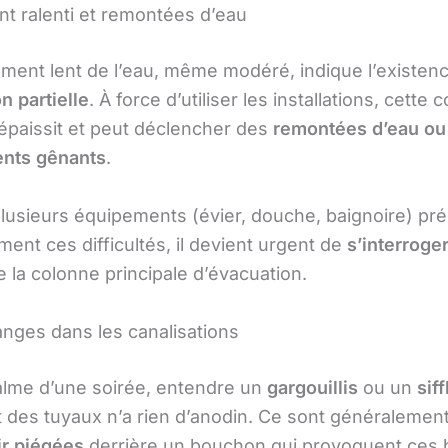
t ralenti et remontées d’eau
ment lent de l’eau, même modéré, indique l’existen
n partielle
. À force d’utiliser les installations, cette
’épaissit et peut déclencher des
remontées d’eau ou
ents gênants
.
lusieurs équipements (évier, douche, baignoire) pr
ent ces difficultés, il devient urgent de
s’interroger
 la colonne principale d’évacuation.
anges dans les canalisations
alme d’une soirée, entendre un
gargouillis
ou un
sif
 des tuyaux n’a rien d’anodin. Ce sont généralemen
ir piégées
derrière un bouchon qui provoquent ces b