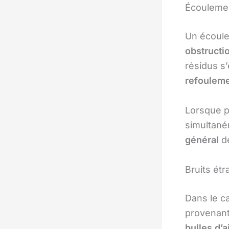
Écoulemen
Un écoule
obstructio
résidus s
refoulem
Lorsque p
simultaném
général
de
Bruits étr
Dans le c
provenant
bulles d’a