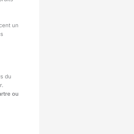
cent un
es
rs du
r.
rtre ou