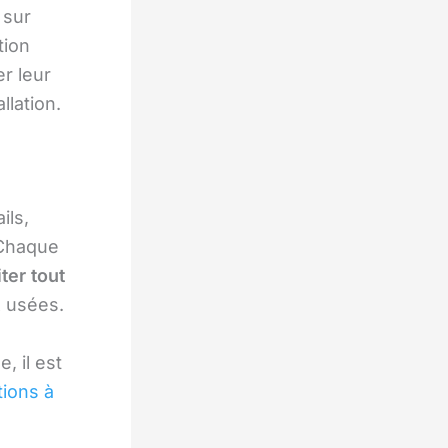
 sur
tion
r leur
llation.
ils,
 Chaque
ter tout
x usées.
, il est
tions à