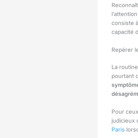
Reconnaît
l’attentio
consiste 
capacité d
Repérer l
La routine
pourtant
symptôm
désagrém
Pour ceux
judicieux
Paris
lors