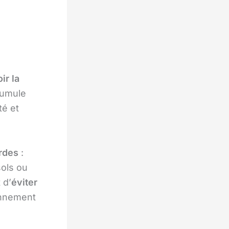
ir la
cumule
té et
rdes
:
sols ou
 d’
éviter
onnement