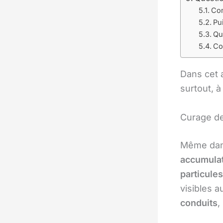
Com
Pu
Qu
Co
Dans cet 
surtout, à
Curage des
Même dans
accumulat
particule
visibles a
conduits
,