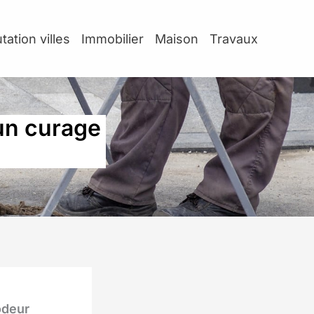
tation villes
Immobilier
Maison
Travaux
 un curage
6
odeur