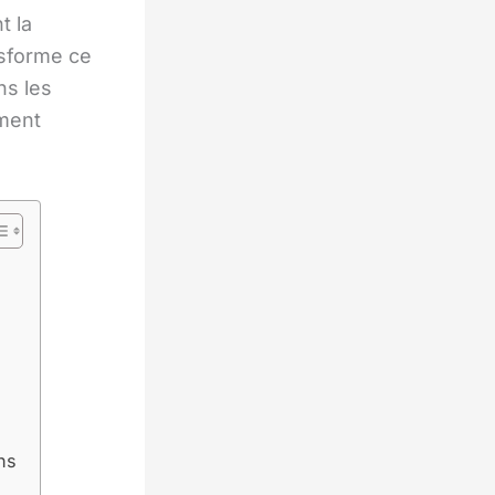
t la
sforme ce
s les
ment
ons