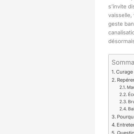
s’invite d
vaisselle
geste ban
canalisat
désormais
Somma
Curage 
Repérer
Mau
Éc
Br
Ba
Pourquo
Entrete
Questio