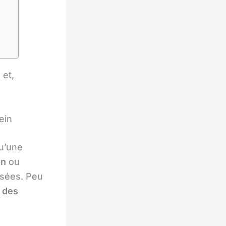
e
et,
ein
u’une
on
ou
usées. Peu
r des