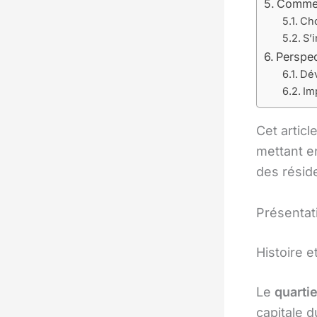
Comment
Cho
S’
Perspec
Dév
Im
Cet articl
mettant e
des résid
Présentat
Histoire e
Le
quarti
capitale 