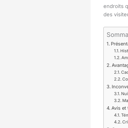
endroits q
des visite
Somma
Présent
Hist
Amb
Avantag
Cad
Co
Inconvé
Nui
Ma
Avis et
Tém
Cr