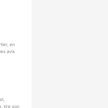
tier, en
les avis
st,
e, tire son