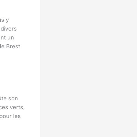
us y
 divers
ent un
de Brest.
ute son
ces verts,
 pour les