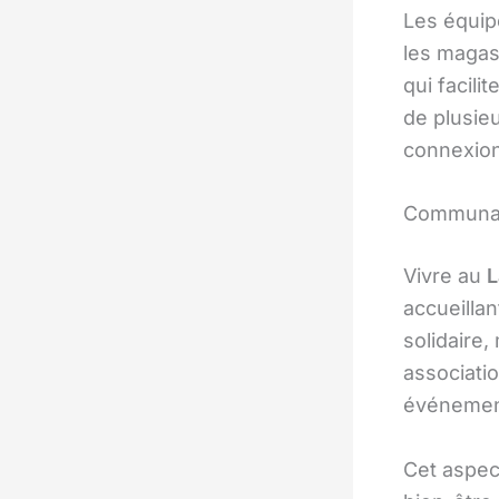
Les équip
les magasi
qui facili
de plusie
connexion
Communa
Vivre au
L
accueillan
solidaire,
associati
événements
Cet aspec