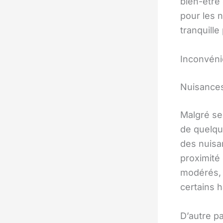
bien-être 
pour les n
tranquille 
Inconvéni
Nuisances
Malgré se
de quelqu
des nuisa
proximité
modérés, i
certains h
D’autre p