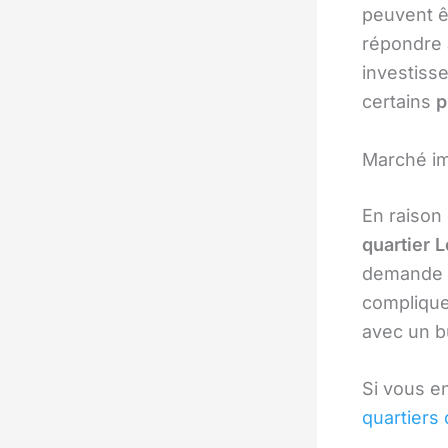
peuvent ê
répondre 
investiss
certains
p
Marché im
En raison
quartier 
demande é
complique
avec un bu
Si vous en
quartiers 