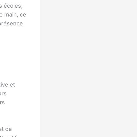
s écoles,
de main, ce
 présence
ive et
urs
rs
et de