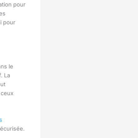
ation pour
Ces
i pour
ns le
. La
eut
u ceux
s
sécurisée.