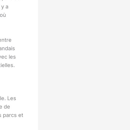
 y a
 où
entre
andais
vec les
ielles.
le. Les
e de
 parcs et