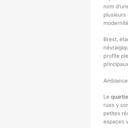
nom d’une 
plusieurs 
modernité
Brest, éta
névralgiq
profite p
principaux
Ambiance 
Le
quarti
rues y so
petites r
espaces ve