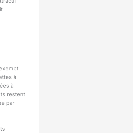
tractif
it
 exempt
ettes à
uées à
ts restent
ée par
ts