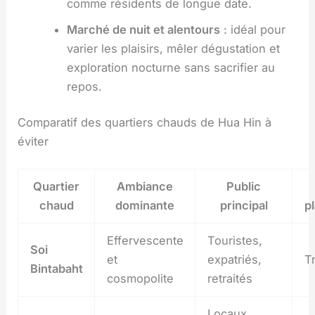
comme résidents de longue date.
Marché de nuit et alentours
: idéal pour
varier les plaisirs, mêler dégustation et
exploration nocturne sans sacrifier au
repos.
Comparatif des quartiers chauds de Hua Hin à
éviter
Quartier
Ambiance
Public
chaud
dominante
principal
p
Effervescente
Touristes,
Soi
et
expatriés,
T
Bintabaht
cosmopolite
retraités
Locaux,