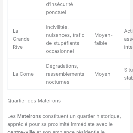
d’insécurité
ponctuel
Incivilités,
La
Act
nuisances, trafic
Moyen-
Grande
ass
de stupéfiants
faible
Rive
int
occasionnel
Dégradations,
Situ
La Corne
rassemblements
Moyen
sta
nocturnes
Quartier des Mateirons
Les
Mateirons
constituent un quartier historique,
apprécié pour sa proximité immédiate avec le
centre-ville
et son ambiance résidentielle.