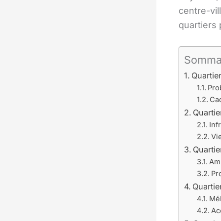
centre-vil
quartiers 
Somma
Quartier
Pro
Cad
Quartie
Inf
Vi
Quartie
Amb
Pr
Quartie
Mé
Ac