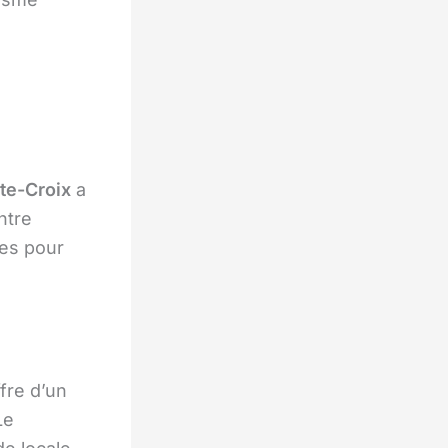
te-Croix
a
ntre
les pour
fre d’un
Le