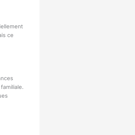
iellement
ais ce
ances
familiale.
ques