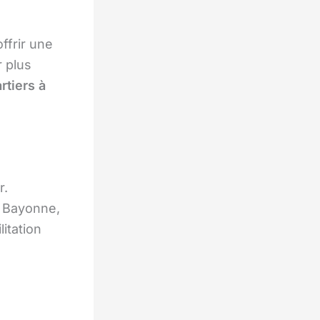
ffrir une
r plus
rtiers
à
r.
 Bayonne,
itation