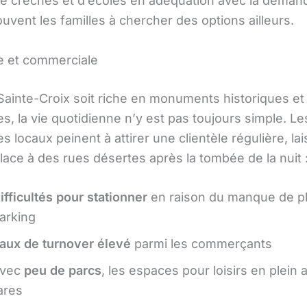
 crèches et d’écoles en adéquation avec la demand
vent les familles à chercher des options ailleurs.
le et commerciale
Sainte-Croix soit riche en monuments historiques et 
es, la vie quotidienne n’y est pas toujours simple. Le
locaux peinent à attirer une clientèle régulière, lai
lace à des rues désertes après la tombée de la nuit 
ifficultés pour stationner
en raison du manque de p
arking
aux de turnover élevé
parmi les commerçants
vec
peu de parcs
, les espaces pour loisirs en plein a
ares