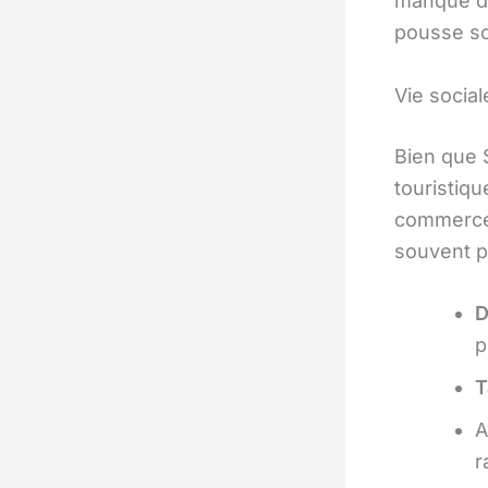
manque de
pousse sou
Vie socia
Bien que 
touristiqu
commerces 
souvent p
D
p
T
A
r