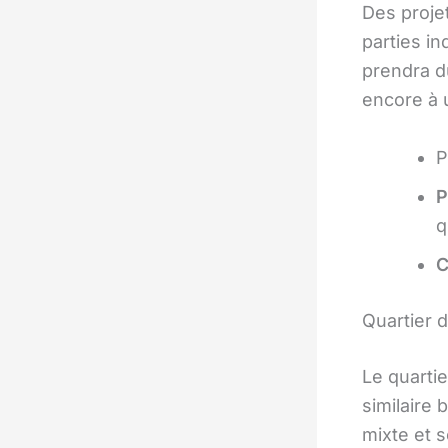
Des proje
parties i
prendra d
encore à 
P
P
q
C
Quartier 
Le quarti
similaire
mixte et 