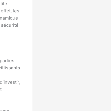
tite
effet, les
dynamique
a
sécurité
 parties
illissants
’investir,
t
lisme