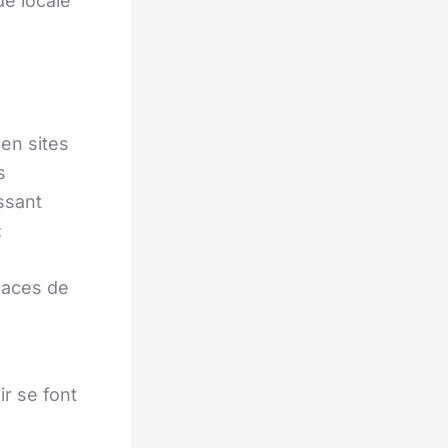
e locale
en sites
s
ssant
:
laces de
ir se font