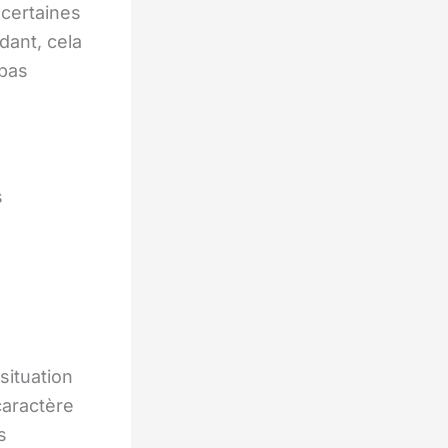
 certaines
dant, cela
 pas
s
situation
caractère
s