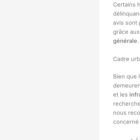
Certains 
délinquanc
avis sont 
grâce aux
générale
.
Cadre urba
Bien que l
demeurent
et les
infr
recherchen
nous reco
concerné 