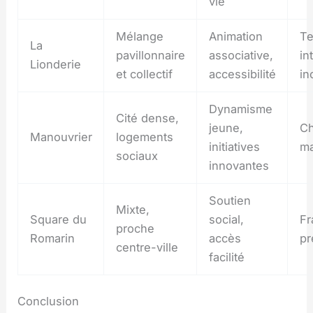
vie
Mélange
Animation
Te
La
pavillonnaire
associative,
in
Lionderie
et collectif
accessibilité
in
Dynamisme
Cité dense,
jeune,
Ch
Manouvrier
logements
initiatives
ma
sociaux
innovantes
Soutien
Mixte,
Square du
social,
Fr
proche
Romarin
accès
pr
centre-ville
facilité
Conclusion