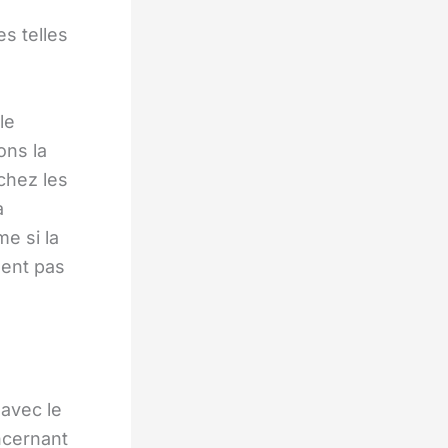
s telles
le
ons la
chez les
a
e si la
sent pas
 avec le
oncernant