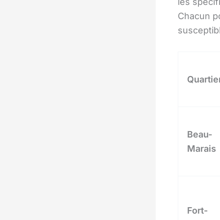
les spécif
Chacun po
susceptibl
Quartie
Beau-
Marais
Fort-