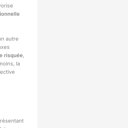
vorise
ionnelle
un autre
axes
e risquée
,
oins, la
pective
présentant