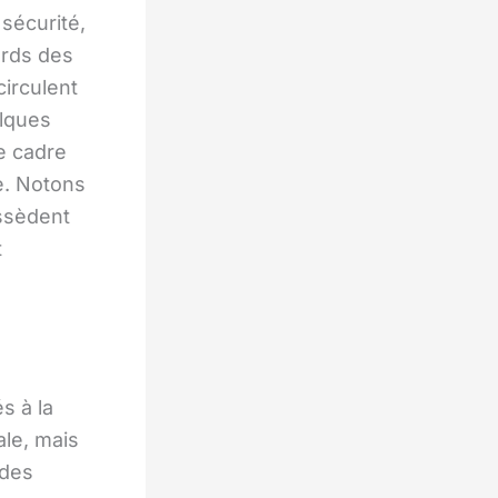
 sécurité,
ords des
irculent
elques
le cadre
e. Notons
ssèdent
t
s à la
ale, mais
 des