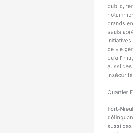
public, re
notamment
grands en
seuls apr
initiative
de vie gé
qu’à l’im
aussi de
insécurit
Quartier 
Fort-Nieu
délinquan
aussi des