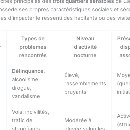
icités principales des
trois quartiers sensibles
de Cal
ssède ses propres caractéristiques sociales et sécu
es d’impacter le ressenti des habitants ou des visit
Types de
Niveau
Prés
r
problèmes
d’activité
disp
rencontrés
nocturne
asso
Délinquance
,
Élevé,
Moy
alcoolisme,
rassemblements
(que
drogue,
bruyants
initia
vandalisme
Vols, incivilités,
Activ
trafic de
Modérée à
(stru
stupéfiants,
élevée selon les