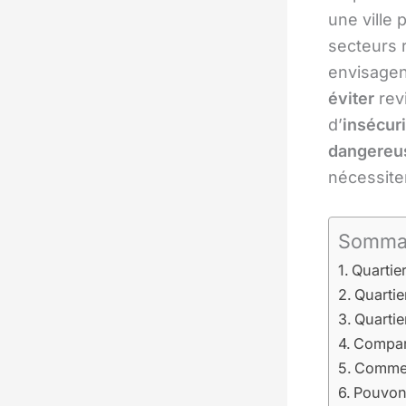
une ville 
secteurs 
envisagent
éviter
rev
d’
insécuri
dangereu
nécessite
Somma
Quartie
Quartie
Quartie
Compara
Comment
Pouvons