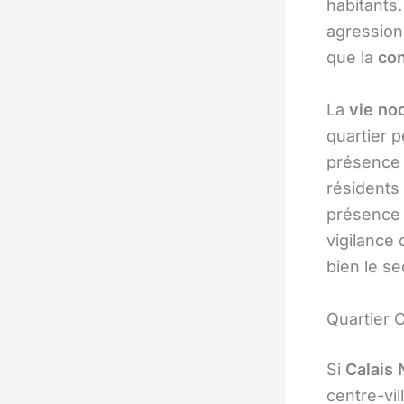
habitants
agression
que la
con
La
vie no
quartier 
présence 
résidents 
présence d
vigilance
bien le se
Quartier 
Si
Calais 
centre-vil