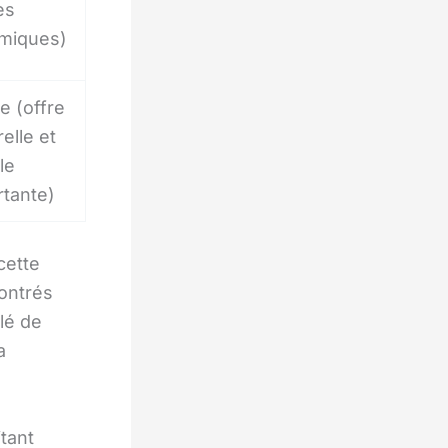
es
miques)
e (offre
relle et
le
rtante)
cette
contrés
llé de
a
tant