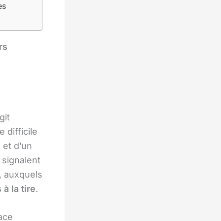
es
rs
git
 difficile
e
et d’un
 signalent
, auxquels
 à la tire
.
ace