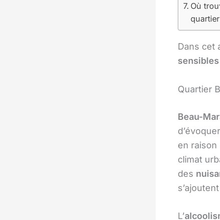
Où trou
quartier
Dans cet a
sensibles
Quartier 
Beau-Mar
d’évoquer 
en raison
climat ur
des
nuisa
s’ajouten
L’
alcooli