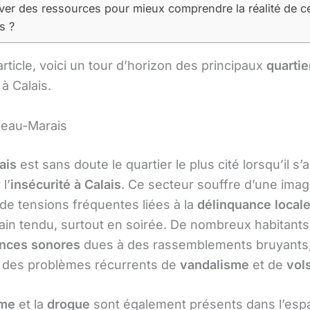
ver des ressources pour mieux comprendre la réalité de c
s ?
rticle, voici un tour d’horizon des principaux
quartie
à Calais.
Beau-Marais
ais
est sans doute le quartier le plus cité lorsqu’il s’a
l’
insécurité à Calais
. Ce secteur souffre d’une image
 de tensions fréquentes liées à la
délinquance local
bain tendu, surtout en soirée. De nombreux habitants
nces sonores
dues à des rassemblements bruyants
t des problèmes récurrents de
vandalisme
et de
vols
sme
et la
drogue
sont également présents dans l’esp