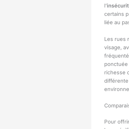
l’
insécuri
certains 
liée au pa
Les rues r
visage, a
fréquenté
ponctuée 
richesse c
différente
environn
Comparais
Pour offri