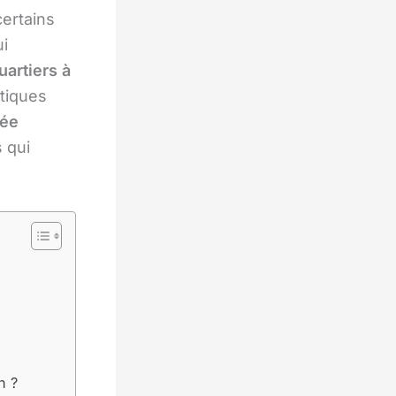
certains
ui
uartiers à
tiques
gée
s qui
n ?