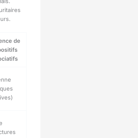
ais.
ritaires
eurs.
ence de
ositifs
ciatifs
enne
lques
tives)
e
ctures