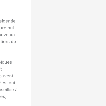
sidentiel
urd’hui
nouveaux
tiers de
elques
t
souvent
ées, qui
nseillée à
nés,