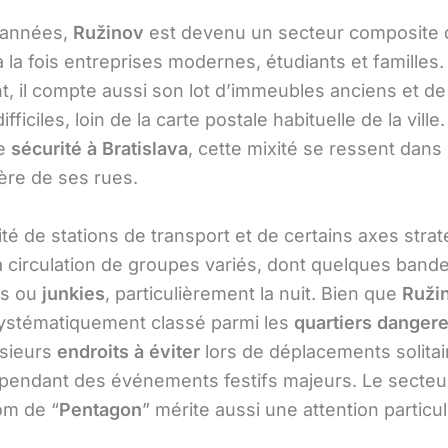
s années,
Ružinov
est devenu un secteur composite 
à la fois entreprises modernes, étudiants et familles.
, il compte aussi son lot d’immeubles anciens et d
fficiles, loin de la carte postale habituelle de la ville
de
sécurité à Bratislava
, cette mixité se ressent dans
ère de ses rues.
té de stations de transport et de certains axes stra
la circulation de groupes variés, dont quelques band
es ou
junkies
, particulièrement la nuit. Bien que
Ruži
systématiquement classé parmi les
quartiers danger
usieurs
endroits à éviter
lors de déplacements solitai
 pendant des événements festifs majeurs. Le secte
om de “
Pentagon
” mérite aussi une attention particul