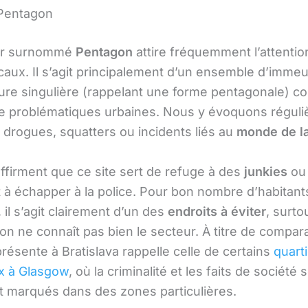
 Pentagon
ier surnommé
Pentagon
attire fréquemment l’attentio
caux. Il s’agit principalement d’un ensemble d’imme
cture singulière (rappelant une forme pentagonale) c
 problématiques urbaines. Nous y évoquons régul
 drogues, squatters ou incidents liés au
monde de la
affirment que ce site sert de refuge à des
junkies
ou 
 à échapper à la police. Pour bon nombre d’habitant
, il s’agit clairement d’un des
endroits à éviter
, surtou
on ne connaît pas bien le secteur. À titre de compara
présente à Bratislava rappelle celle de certains
quart
x à Glasgow
, où la criminalité et les faits de société 
 marqués dans des zones particulières.