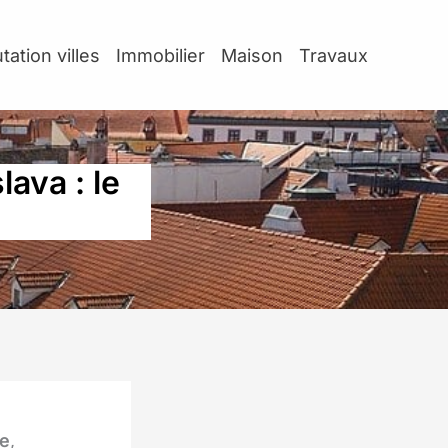
tation villes
Immobilier
Maison
Travaux
lava : le
ée
,