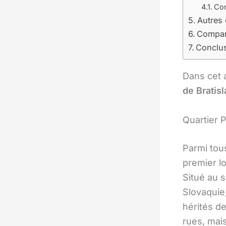
Com
Autres 
Compara
Conclu
Dans cet a
de Bratis
Quartier 
Parmi tou
premier lo
Situé au s
Slovaquie
hérités d
rues, mai