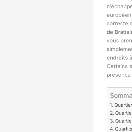
n’échappe
européen
correcte 
de Bratis
vous pren
simplement
endroits à
Certains s
présence 
Somma
Quartie
Quartie
Quarti
Quarti