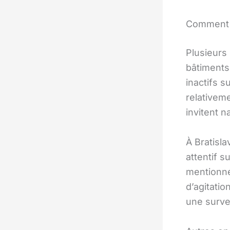
Comment r
Plusieurs 
bâtiments
inactifs s
relativem
invitent 
À Bratisla
attentif 
mentionné
d’agitatio
une survei