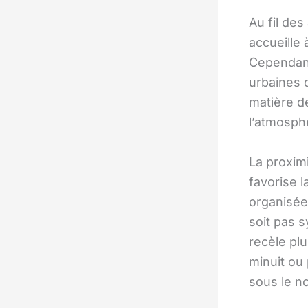
Au fil de
accueille 
Cependant
urbaines di
matière 
l’atmosph
La proximi
favorise 
organisé
soit pas 
recèle pl
minuit ou
sous le n