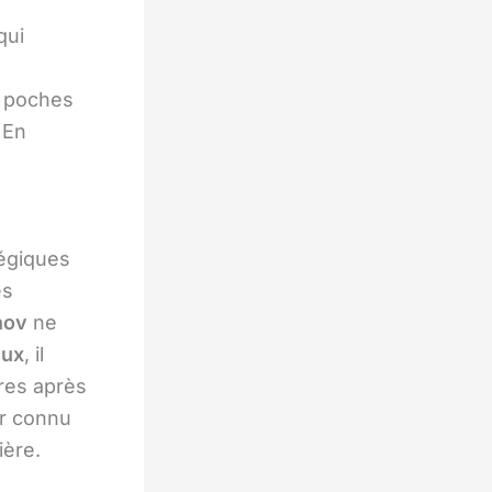
qui
e poches
. En
tégiques
es
nov
ne
eux
, il
res après
ur connu
ière.