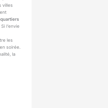
 villes
ent
s
quartiers
Si l’envie
tre les
en soirée.
lité, la
.