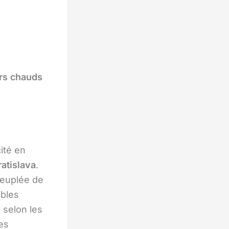
ers chauds
ité en
ratislava
.
peuplée de
ubles
 selon les
es