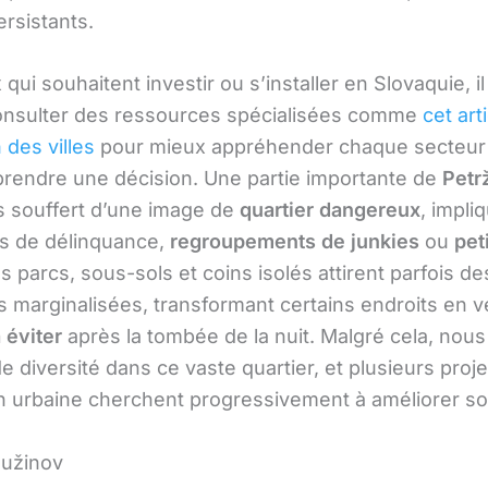
rsistants.
qui souhaitent investir ou s’installer en Slovaquie, il
consulter des ressources spécialisées comme
cet art
 des villes
pour mieux appréhender chaque secteur 
prendre une décision. Une partie importante de
Petr
 souffert d’une image de
quartier dangereux
, impli
its de délinquance,
regroupements de junkies
ou
pet
es parcs, sous-sols et coins isolés attirent parfois de
 marginalisées, transformant certains endroits en vé
 éviter
après la tombée de la nuit. Malgré cela, nou
 diversité dans ce vaste quartier, et plusieurs proj
n urbaine cherchent progressivement à améliorer s
Ružinov