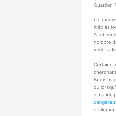
Quartier
Le quart
médias lo
l’archite
nombre de
ventes de
Certains 
cherchant
Bratislava
ou lorsqu’
situation 
dangereu
également