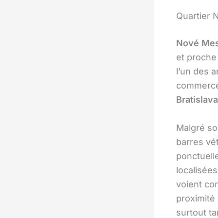
Quartier 
Nové Mes
et proche 
l’un des 
commerces
Bratislava
Malgré so
barres vé
ponctuell
localisée
voient co
proximité
surtout ta