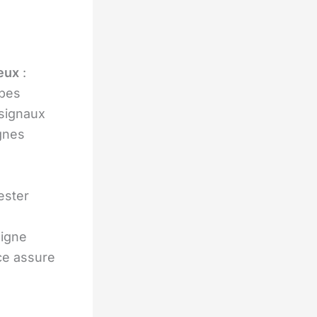
eux
:
upes
 signaux
gnes
ester
signe
ice assure