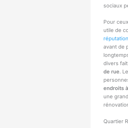
sociaux pe
Pour ceux 
utile de 
réputation
avant de 
longtemps
divers fa
de rue
. L
personnes
endroits à
une grande
rénovatio
Quartier 