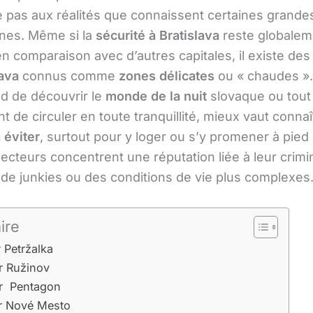
 pas aux réalités que connaissent certaines grandes
nes. Même si la
sécurité à Bratislava
reste globalem
en comparaison avec d’autres capitales, il existe de
lava
connus comme
zones délicates
ou « chaudes ». 
d de découvrir le
monde de la nuit
slovaque ou tout
 de circuler en toute tranquillité, mieux vaut connaî
 éviter
, surtout pour y loger ou s’y promener à pied 
ecteurs concentrent une réputation liée à leur crimina
de junkies ou des conditions de vie plus complexes
ire
r Petržalka
r Ružinov
er Pentagon
er Nové Mesto