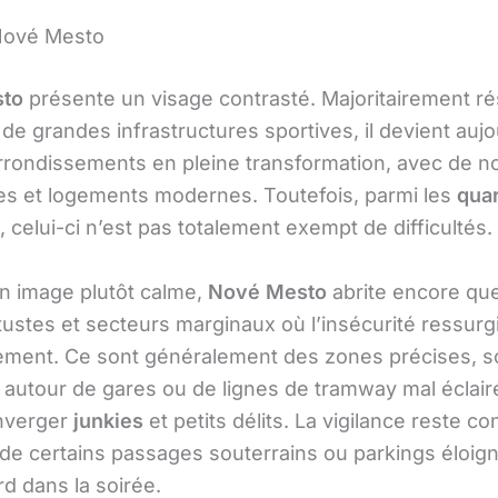
Nové Mesto
to
présente un visage contrasté. Majoritairement ré
de grandes infrastructures sportives, il devient aujo
arrondissements en pleine transformation, avec de 
 et logements modernes. Toutefois, parmi les
quar
, celui-ci n’est pas totalement exempt de difficultés.
n image plutôt calme,
Nové Mesto
abrite encore qu
tustes et secteurs marginaux où l’insécurité ressurgi
ement. Ce sont généralement des zones précises, 
s autour de gares ou de lignes de tramway mal éclair
nverger
junkies
et petits délits. La vigilance reste co
 de certains passages souterrains ou parkings éloig
rd dans la soirée.