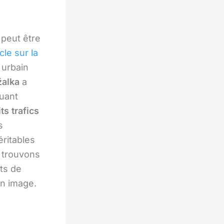
 peut être
icle sur la
urbain
žalka
a
quant
its trafics
s
ritables
s trouvons
ets de
on image.