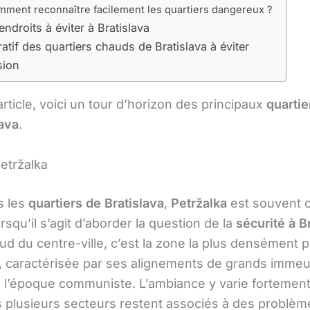
ment reconnaître facilement les quartiers dangereux ?
endroits à éviter à Bratislava
tif des quartiers chauds de Bratislava à éviter
sion
rticle, voici un tour d’horizon des principaux
quarti
lava
.
Petržalka
s les
quartiers de Bratislava
,
Petržalka
est souvent c
rsqu’il s’agit d’aborder la question de la
sécurité à B
ud du centre-ville, c’est la zone la plus densément 
, caractérisée par ses alignements de grands imme
e l’époque communiste. L’ambiance y varie fortement
s plusieurs secteurs restent associés à des problèm