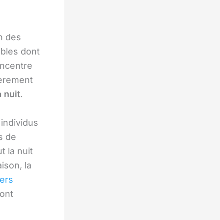
n des
ubles dont
oncentre
ièrement
 nuit
.
individus
s de
t la nuit
ison, la
iers
sont